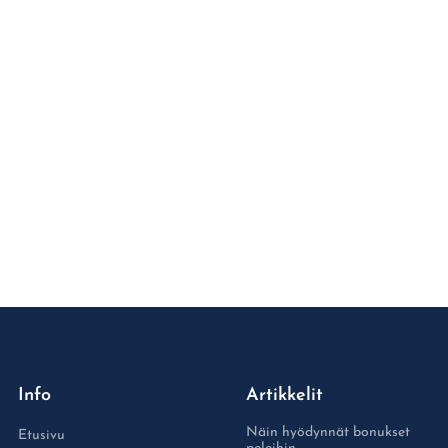
Info
Artikkelit
Näin hyödynnät bonukset
Etusivu