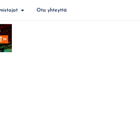
mistajat
Ota yhteyttä