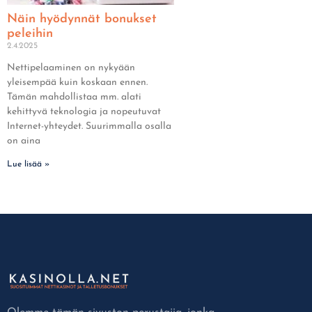
Näin hyödynnät bonukset
peleihin
2.4.2025
Nettipelaaminen on nykyään
yleisempää kuin koskaan ennen.
Tämän mahdollistaa mm. alati
kehittyvä teknologia ja nopeutuvat
Internet-yhteydet. Suurimmalla osalla
on aina
Lue lisää »