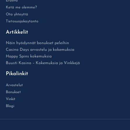
Etusivu
Ketä me olemme?
Ota yhteyttä
Tietosuojakaytanto
Artikkelit
Näin hyödynnät bonukset peleihin
Casino Days arvostelu ja kokemuksia
Happy Spins kokemuksia
Buusti Kasino – Kokemuksia ja Vinkkejä
Pikalinkit
Arvostelut
Bonukset
Vinkit
Blogi