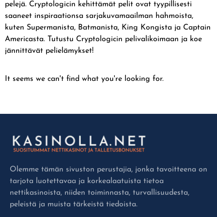
pelejä. Cryptologicin kehittämät pelit ovat tyypillisesti
saaneet inspiraationsa sarjakuvamaailman hahmoista,
kuten Supermanista, Batmanista, King Kongista ja Captain
Americasta. Tutustu Cryptologicin pelivalikoimaan ja koe
jännittävät pelielämykset!
It seems we can't find what you're looking for.
Olemme tämän sivuston perustajia, jonka tavoitteena on
tarjota luotettavaa ja korkealaatuista tietoa
nettikasinoista, niiden toiminnasta, turvallisuudesta,
peleistä ja muista tärkeistä tiedoista.