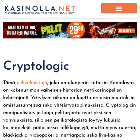
Cryptologic
Tämä
pelivalmistaja
, joka on alunperin kotoisin Kanadasta,
on kokenut monivaiheisen historian nettikasinopelien
kehittäjänä. Yrityksen aikana on koettu erilaisia muutoksia
omistussuhteissa sekä yhteistyösopimuksissa. Cryptologicin
monipuolisuus ja laaja pelitarjonta ovat yksi sen
vahvuuksista, sillä sen pelikatalogista löytyy lukuisia
kasinopelejä, pääasiassa kolikkopelejä, mutta myös rulettia,
blackjackia, videopokeria, nettiarpoja sekä live-kasino