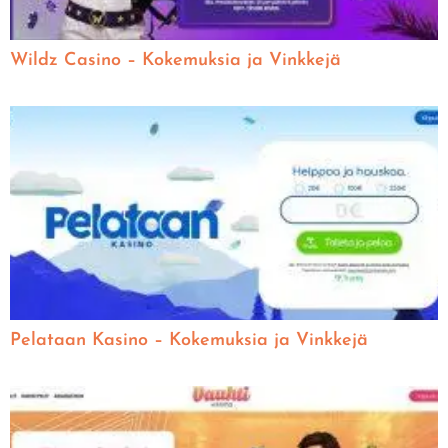
Wildz Casino – Kokemuksia ja Vinkkejä
Pelataan Kasino – Kokemuksia ja Vinkkejä