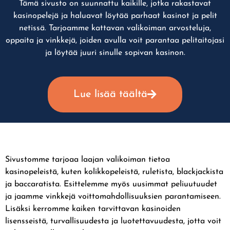
Tämä sivusto on suunnattu kaikille, jotka rakastavat
kasinopelejä ja haluavat löytää parhaat kasinot ja pelit
netissä. Tarjoamme kattavan valikoiman arvosteluja,
oppaita ja vinkkejä, joiden avulla voit parantaa pelitaitojasi
ja löytää juuri sinulle sopivan kasinon.
Lue lisää täältä
Sivustomme tarjoaa laajan valikoiman tietoa
kasinopeleistä, kuten kolikkopeleistä, ruletista, blackjackista
ja baccaratista. Esittelemme myös uusimmat peliuutuudet
ja jaamme vinkkejä voittomahdollisuuksien parantamiseen.
Lisäksi kerromme kaiken tarvittavan kasinoiden
lisensseistä, turvallisuudesta ja luotettavuudesta, jotta voit