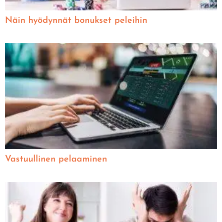
Näin hyödynnät bonukset peleihin
Vastuullinen pelaaminen