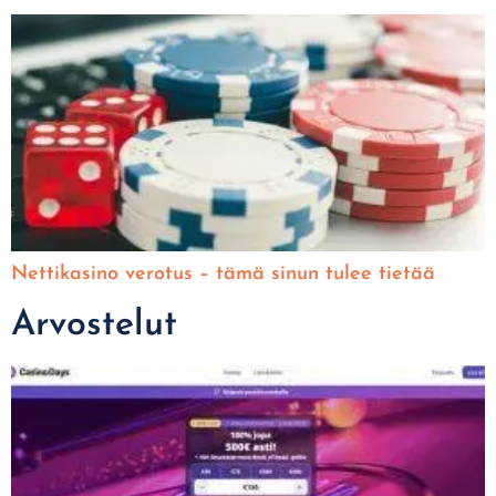
Nettikasino verotus – tämä sinun tulee tietää
Arvostelut