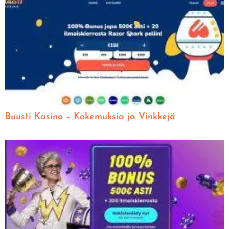
Buusti Kasino – Kokemuksia ja Vinkkejä