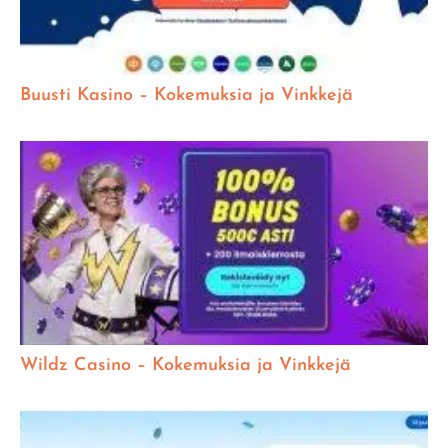
Buusti Kasino – Kokemuksia ja Vinkkejä
Wildz Casino – Kokemuksia ja Vinkkejä