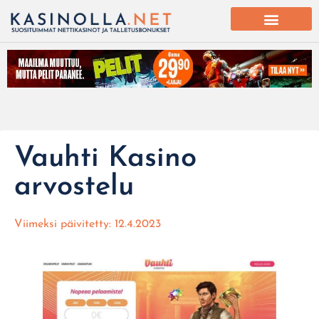
Vauhti Kasino
arvostelu
Viimeksi päivitetty: 12.4.2023