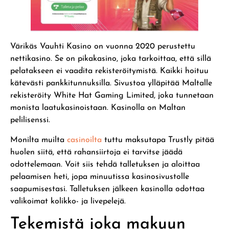
Värikäs Vauhti Kasino on vuonna 2020 perustettu
nettikasino. Se on pikakasino, joka tarkoittaa, että sillä
pelatakseen ei vaadita rekisteröitymistä. Kaikki hoituu
kätevästi pankkitunnuksilla. Sivustoa ylläpitää Maltalle
rekisteröity White Hat Gaming Limited, joka tunnetaan
monista laatukasinoistaan. Kasinolla on Maltan
pelilisenssi.
Monilta muilta
casinoilta
tuttu maksutapa Trustly pitää
huolen siitä, että rahansiirtoja ei tarvitse jäädä
odottelemaan. Voit siis tehdä talletuksen ja aloittaa
pelaamisen heti, jopa minuutissa kasinosivustolle
saapumisestasi. Talletuksen jälkeen kasinolla odottaa
valikoimat kolikko- ja livepelejä.
Tekemistä joka makuun