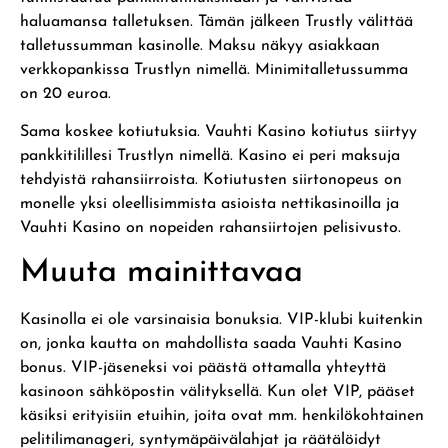
haluamansa talletuksen. Tämän jälkeen Trustly välittää
talletussumman kasinolle. Maksu näkyy asiakkaan
verkkopankissa Trustlyn nimellä. Minimitalletussumma
on 20 euroa.
Sama koskee kotiutuksia. Vauhti Kasino kotiutus siirtyy
pankkitilillesi Trustlyn nimellä. Kasino ei peri maksuja
tehdyistä rahansiirroista. Kotiutusten siirtonopeus on
monelle yksi oleellisimmista asioista nettikasinoilla ja
Vauhti Kasino on nopeiden rahansiirtojen pelisivusto.
Muuta mainittavaa
Kasinolla ei ole varsinaisia bonuksia. VIP-klubi kuitenkin
on, jonka kautta on mahdollista saada Vauhti Kasino
bonus. VIP-jäseneksi voi päästä ottamalla yhteyttä
kasinoon sähköpostin välityksellä. Kun olet VIP, pääset
käsiksi erityisiin etuihin, joita ovat mm. henkilökohtainen
pelitilimanageri, syntymäpäivälahjat ja räätälöidyt