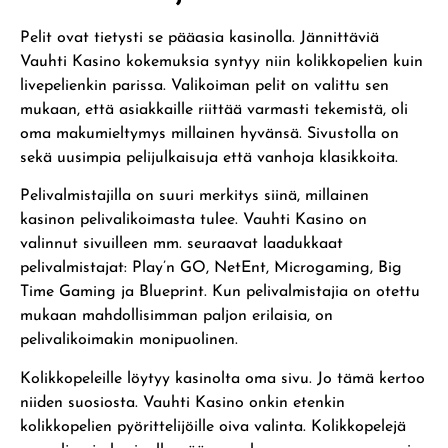
Pelit ovat tietysti se pääasia kasinolla. Jännittäviä
Vauhti Kasino kokemuksia syntyy niin kolikkopelien kuin
livepelienkin parissa. Valikoiman pelit on valittu sen
mukaan, että asiakkaille riittää varmasti tekemistä, oli
oma makumieltymys millainen hyvänsä. Sivustolla on
sekä uusimpia pelijulkaisuja että vanhoja klasikkoita.
Pelivalmistajilla on suuri merkitys siinä, millainen
kasinon pelivalikoimasta tulee. Vauhti Kasino on
valinnut sivuilleen mm. seuraavat laadukkaat
pelivalmistajat: Play’n GO, NetEnt, Microgaming, Big
Time Gaming ja Blueprint. Kun pelivalmistajia on otettu
mukaan mahdollisimman paljon erilaisia, on
pelivalikoimakin monipuolinen.
Kolikkopeleille löytyy kasinolta oma sivu. Jo tämä kertoo
niiden suosiosta. Vauhti Kasino onkin etenkin
kolikkopelien pyörittelijöille oiva valinta. Kolikkopelejä