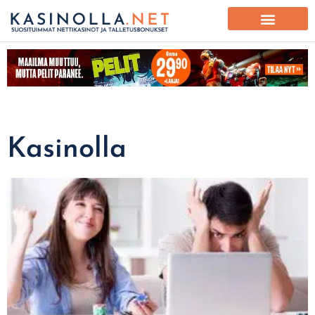
Kasinolla