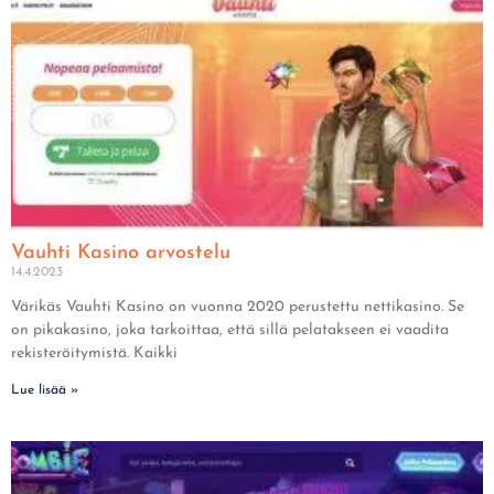
Vauhti Kasino arvostelu
14.4.2023
Värikäs Vauhti Kasino on vuonna 2020 perustettu nettikasino. Se
on pikakasino, joka tarkoittaa, että sillä pelatakseen ei vaadita
rekisteröitymistä. Kaikki
Lue lisää »